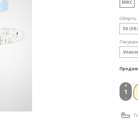
МІКС
Оберіть 
50 (59.
Пакуванн
Упаков
Продаж
+
-
Та