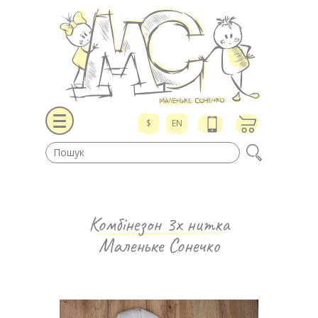
$
EN
Комбінезон 3х нитка
Маленьке Сонечко