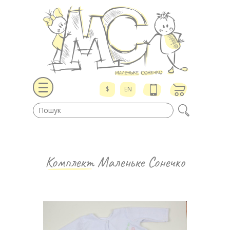
$
EN
Комплект
Маленьке Сонечко