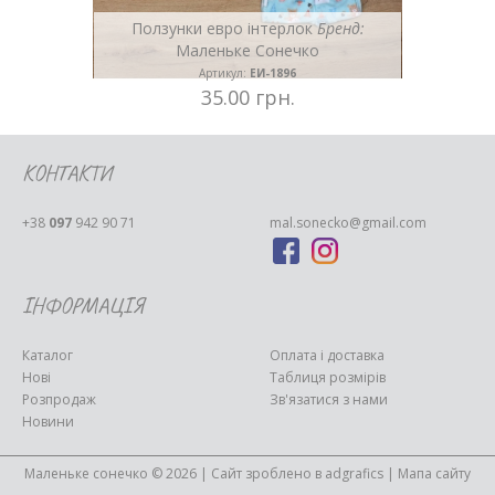
енд:
Ползунки евро інтерлок
Бренд:
Маленьке Сонечко
Артикул:
ЕИ-1896
35.00 грн.
КОНТАКТИ
+38
097
942 90 71
mal.sonecko@gmail.com
ІНФОРМАЦІЯ
Каталог
Оплата і доставка
Нові
Таблиця розмірів
Розпродаж
Зв'язатися з нами
Новини
Маленьке сонечко © 2026 | Сайт зроблено в
adgrafics
|
Мапа сайту