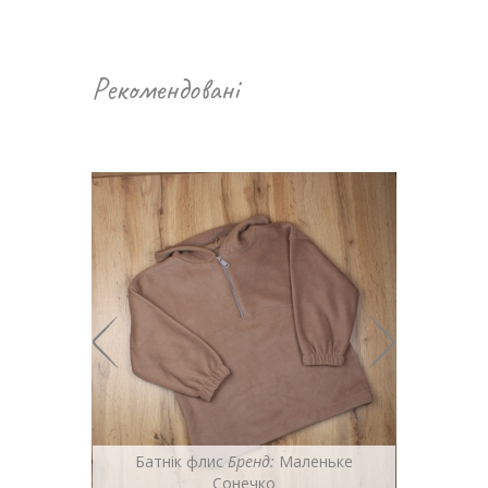
Рекомендовані
ьке
Батнік флис
Бренд:
Маленьке
Сонечко