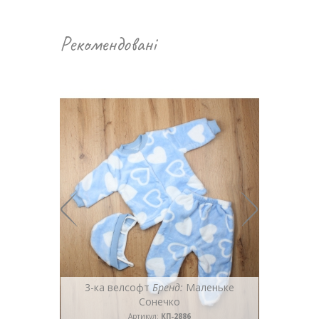
Рекомендовані
онечко
3-ка велсофт
Бренд:
Маленьке
Сонечко
Артикул:
КП-2886