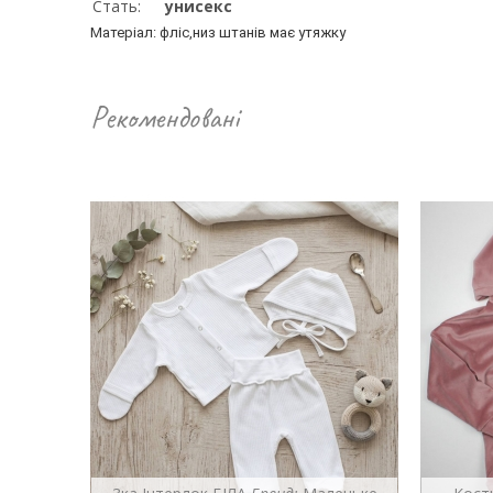
Стать:
унисекс
Матеріал: фліс,низ штанів має утяжку
Рекомендовані