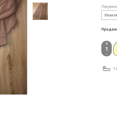
Пакуванн
Упаков
Продаж
+
-
Та