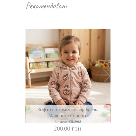
Рекомендовані
енд:
Кофта на замку велюр
Бренд:
Маленьке Сонечко
Артикул:
КП-2988
200.00 грн.