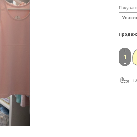
Пакуванн
Упаков
Продаж
+
-
Та