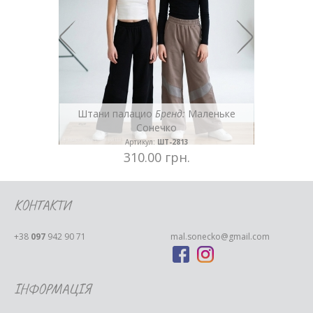
еньке
Штани палацио
Бренд:
Маленьке
Сонечко
Артикул:
ШТ-2813
310.00 грн.
КОНТАКТИ
+38
097
942 90 71
mal.sonecko@gmail.com
ІНФОРМАЦІЯ