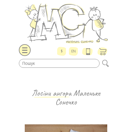
$
EN
Лосіни ангора
Маленьке
Сонечко