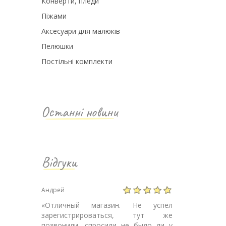
Конверти, пледи
Піжами
Аксесуари для малюків
Пелюшки
Постільні комплекти
Останні новини
Відгуки
Андрей
«
Отличный магазин. Не успел
зарегистрироваться, тут же
позвонили, спросили не было ли у