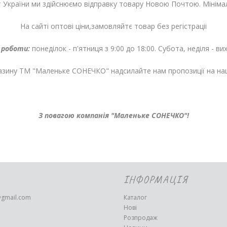
ст України ми здійснюємо відправку товару Новою Почтою. Мініма
На сайті оптові ціни,замовляйтє товар без регістраціі
 роботи:
понеділок - п'ятниця з 9:00 до 18:00. Субота, неділя - вихі
газину ТМ "Маленьке СОНЕЧКО" надсилайте нам пропозиції на на
З повагою компанія "Маленьке СОНЕЧКО"!
ІНФОРМАЦІЯ
@gmail.com
Каталог
Нові
Розпродаж