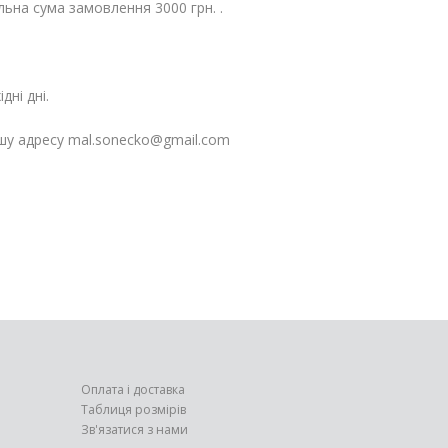
льна сума замовлення 3000 грн. .
дні дні.
шу адресу mal.sonecko@gmail.com
Оплата і доставка
Таблиця розмірів
Зв'язатися з нами