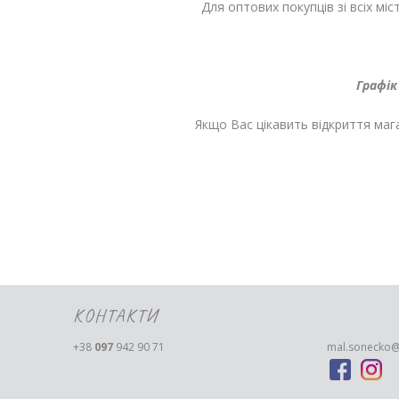
Для оптових покупців зі всіх мі
Графік
Якщо Вас цікавить відкриття ма
КОНТАКТИ
+38
097
942 90 71
mal.sonecko