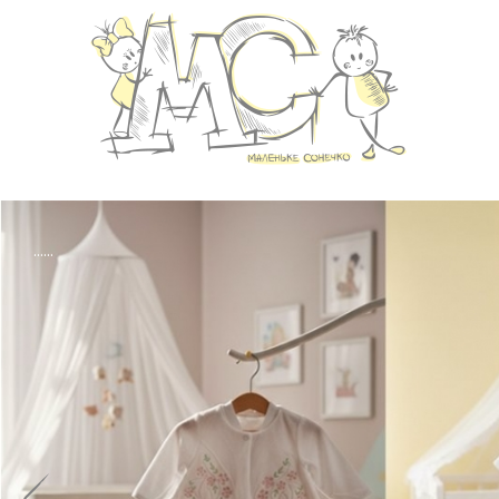
......