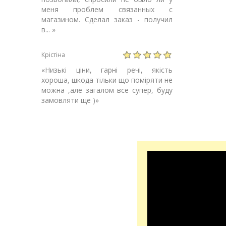
меня проблем связанных с
магазином. Сделал заказ - получил
в...
»
Крістіна
«
Низькі ціни, гарні речі, якість
хороша, шкода тільки що поміряти не
можна ,але загалом все супер, буду
замовляти ще )
»