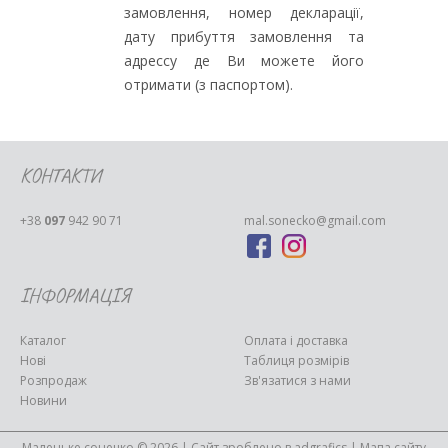
замовлення, номер декларації,
дату прибуття замовлення та
адрессу де Ви можете його
отримати (з паспортом).
КОНТАКТИ
+38
097
942 90 71
mal.sonecko@gmail.com
ІНФОРМАЦІЯ
Каталог
Оплата і доставка
Нові
Таблиця розмірів
Розпродаж
Зв'язатися з нами
Новини
Маленьке сонечко © 2026 | Сайт зроблено в
adgrafics
|
Мапа сайту