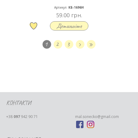
Артикул:
КБ-1696Н
59.00 грн.
Детальніше
1
2
3
›
»
КОНТАКТИ
+38
097
942 90 71
mal.sonecko@gmail.com