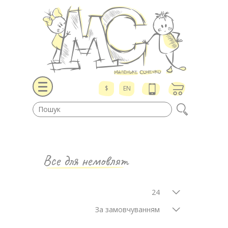
$
EN
Все для немовлят
24
За замовчуванням