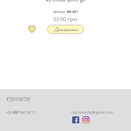
Артикул:
ФК-651
53.00 грн.
Детальніше
КОНТАКТИ
+38
097
942 90 71
mal.sonecko@gmail.com