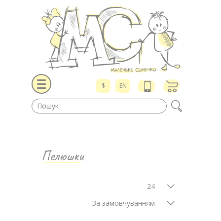
$
EN
Пелюшки
24
За замовчуванням