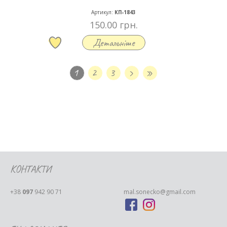
Артикул:
КП-1843
150.00 грн.
Детальніше
1
2
3
›
»
КОНТАКТИ
+38
097
942 90 71
mal.sonecko@gmail.com