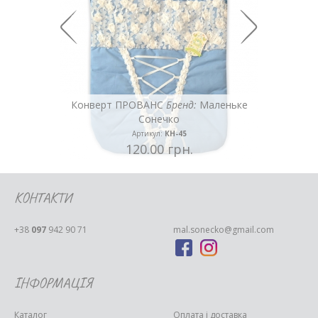
леньке
Конверт ПРОВАНС
Бренд:
Маленьке
Сонечко
Артикул:
КН-45
120.00 грн.
КОНТАКТИ
+38
097
942 90 71
mal.sonecko@gmail.com
ІНФОРМАЦІЯ
Каталог
Оплата і доставка