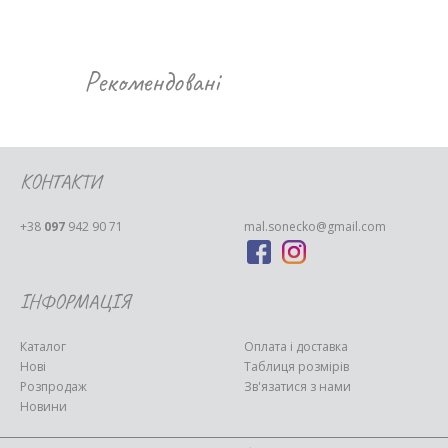
Рекомендовані
КОНТАКТИ
+38
097
942 90 71
mal.sonecko@gmail.com
ІНФОРМАЦІЯ
Каталог
Оплата і доставка
Нові
Таблиця розмірів
Розпродаж
Зв'язатися з нами
Новини