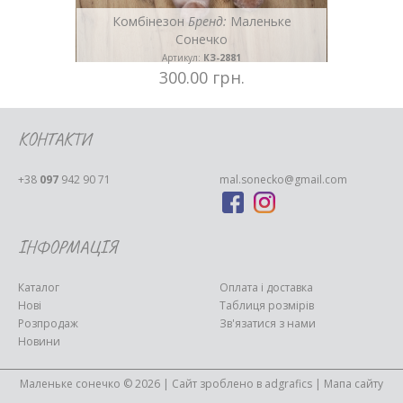
ьке
Комбінезон
Бренд:
Маленьке
Сонечко
Артикул:
КЗ-2881
300.00 грн.
КОНТАКТИ
+38
097
942 90 71
mal.sonecko@gmail.com
ІНФОРМАЦІЯ
Каталог
Оплата і доставка
Нові
Таблиця розмірів
Розпродаж
Зв'язатися з нами
Новини
Маленьке сонечко © 2026 | Сайт зроблено в
adgrafics
|
Мапа сайту