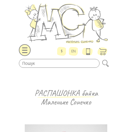
$
EN
РАСПАШОНКА байка
Маленьке Сонечко