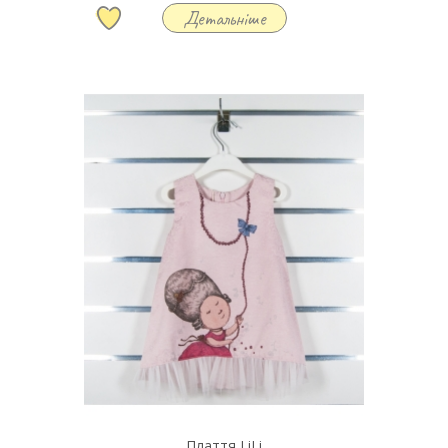
Детальніше
Плаття LiLi