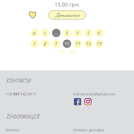
15.00 грн.
Детальніше
«
‹
...
3
4
5
6
7
8
9
10
11
12
13
›
»
КОНТАКТИ
+38
097
942 90 71
mal.sonecko@gmail.com
ІНФОРМАЦІЯ
Каталог
Оплата і доставка