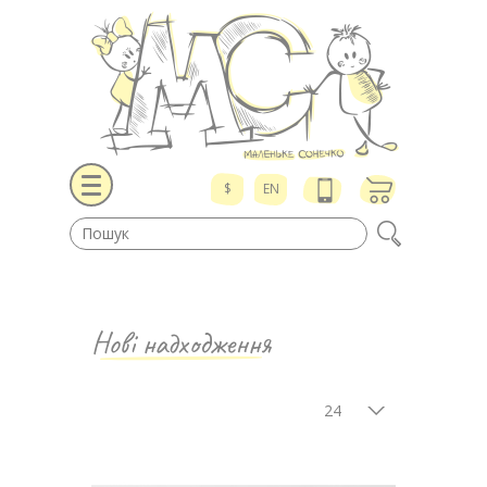
$
EN
Нові надходження
24